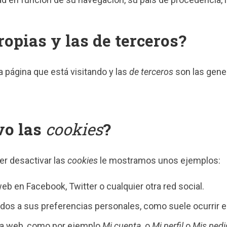
opias y las de terceros?
a página que está visitando y las
de terceros
son las gene
vo las
cookies
?
er desactivar las
cookies
le mostramos unos ejemplos:
b en Facebook, Twitter o cualquier otra red social.
idos a sus preferencias personales, como suele ocurrir en
esa web, como por ejemplo
Mi cuenta
, o
Mi perfil
o
Mis ped