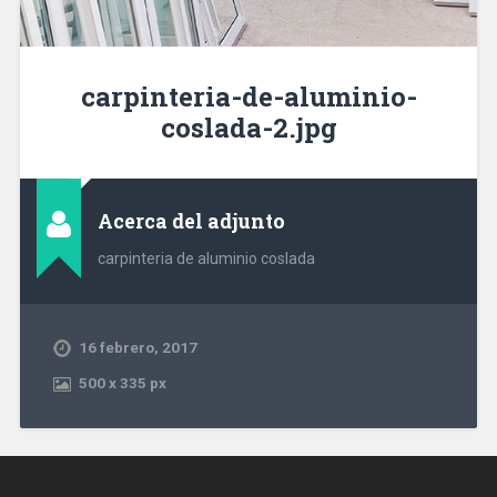
carpinteria-de-aluminio-
coslada-2.jpg
Acerca del adjunto
carpinteria de aluminio coslada
16 febrero, 2017
500
x
335 px